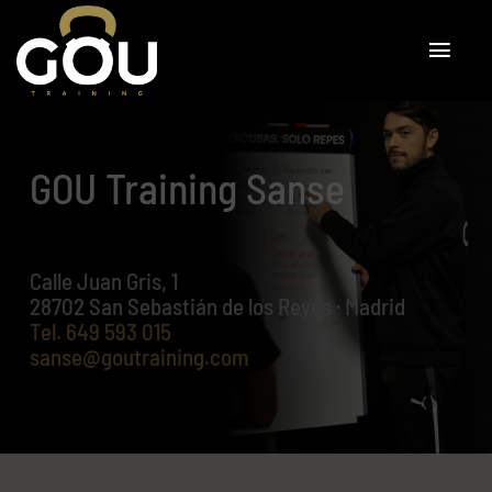
Skip
to
content
Toggl
Navig
SERVICIOS
GOU Training Sanse
BUSCA TU CENTRO
BLOG
Calle Juan Gris, 1
28702 San Sebastián de los Reyes · Madrid
TRABAJA CON NOSOTROS
Tel. 649 593 015
sanse@goutraining.com
ABRE TU CENTRO GOU