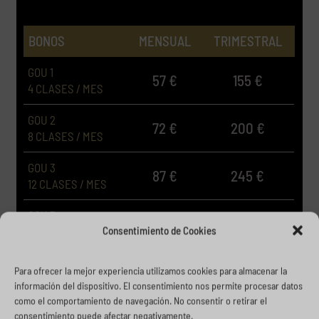
BONOS
MENSUAL
TRIMESTRAL
GOU 1
57 €
155 €
4 CLASES / MES
GOU 2
72 €
200 €
8 CLASES / MES
GOU 3
87 €
245 €
12 CLASES / MES
GOU 3
102 €
290 €
Consentimiento de Cookies
16 CLASES / MES
GOU FULL
120 €
345 €
Para ofrecer la mejor experiencia utilizamos cookies para almacenar la
ILIMITADO
información del dispositivo. El consentimiento nos permite procesar datos
como el comportamiento de navegación. No consentir o retirar el
consentimiento puede afectar negativamente.