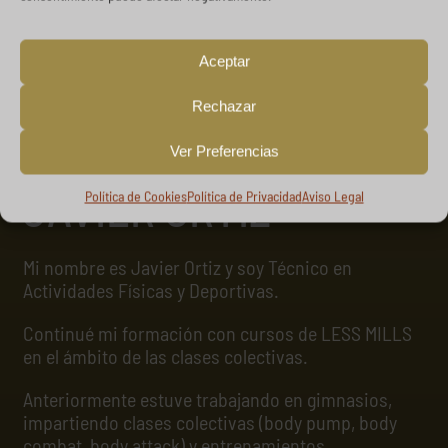
Aceptar
Rechazar
Ver Preferencias
Entrenador
JAVIER ORTIZ
Política de Cookies
Política de Privacidad
Aviso Legal
Mi nombre es Javier Ortiz y soy Técnico en
Actividades Físicas y Deportivas.
Continué mi formación con cursos de LESS MILLS
en el ámbito de las clases colectivas.
Anteriormente estuve trabajando en gimnasios,
impartiendo clases colectivas (body pump, body
combat, body attack) y entrenamientos